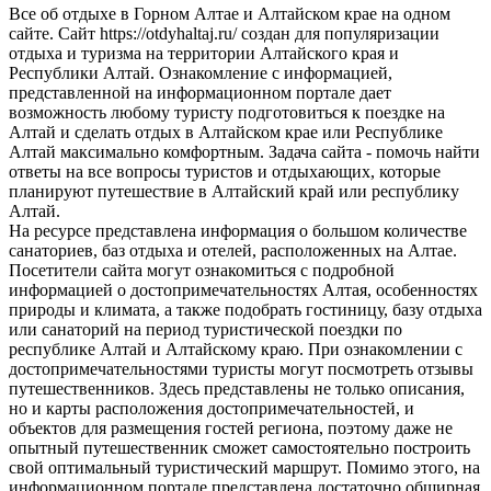
Все об отдыхе в Горном Алтае и Алтайском крае на одном
сайте. Сайт https://otdyhaltaj.ru/ создан для популяризации
отдыха и туризма на территории Алтайского края и
Республики Алтай. Ознакомление с информацией,
представленной на информационном портале дает
возможность любому туристу подготовиться к поездке на
Алтай и сделать отдых в Алтайском крае или Республике
Алтай максимально комфортным. Задача сайта - помочь найти
ответы на все вопросы туристов и отдыхающих, которые
планируют путешествие в Алтайский край или республику
Алтай.
На ресурсе представлена информация о большом количестве
санаториев, баз отдыха и отелей, расположенных на Алтае.
Посетители сайта могут ознакомиться с подробной
информацией о достопримечательностях Алтая, особенностях
природы и климата, а также подобрать гостиницу, базу отдыха
или санаторий на период туристической поездки по
республике Алтай и Алтайскому краю. При ознакомлении с
достопримечательностями туристы могут посмотреть отзывы
путешественников. Здесь представлены не только описания,
но и карты расположения достопримечательностей, и
объектов для размещения гостей региона, поэтому даже не
опытный путешественник сможет самостоятельно построить
свой оптимальный туристический маршрут. Помимо этого, на
информационном портале представлена достаточно обширная